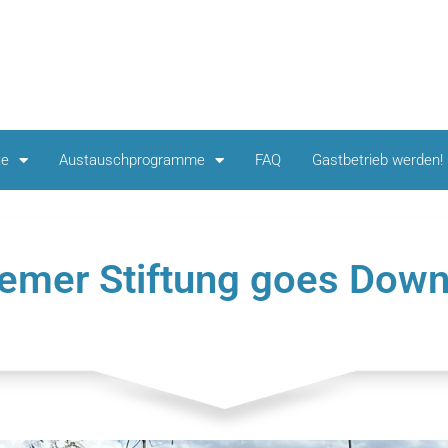
te
Austauschprogramme
FAQ
Gastbetrieb werden!
emer Stiftung goes Dow