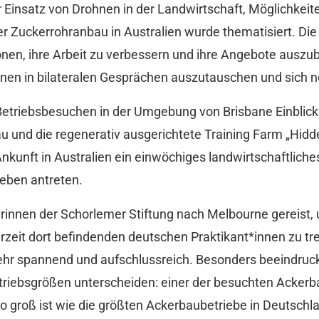
r Einsatz von Drohnen in der Landwirtschaft, Möglichkei
der Zuckerrohranbau in Australien wurde thematisiert. D
nen, ihre Arbeit zu verbessern und ihre Angebote auszub
onen in bilateralen Gesprächen auszutauschen und sich n
etriebsbesuchen in der Umgebung von Brisbane Einblicke 
 und die regenerativ ausgerichtete Training Farm „Hidden
Ankunft in Australien ein einwöchiges landwirtschaftlic
ieben antreten.
rinnen der Schorlemer Stiftung nach Melbourne gereist, 
rzeit dort befindenden deutschen Praktikant*innen zu tr
sehr spannend und aufschlussreich. Besonders beeindruc
Betriebsgrößen unterscheiden: einer der besuchten Ackerb
so groß ist wie die größten Ackerbaubetriebe in Deutschl